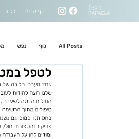
דף הבית
בלוג
All Posts
גוף
נפש
מס
לטפל במט
אחד מערכי הליבה של מכ
שלנו רוצה להודות לעובד
טיפולים מתוך הרשימה הב
בחסותנו וכמובן גם נשנו
פדיקור ותספורת וחולי, ע
ומודים להן על העבודה ה