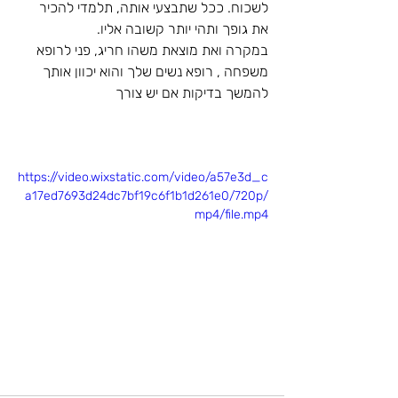
לשכוח. ככל שתבצעי אותה, תלמדי להכיר 
את גופך ותהי יותר קשובה אליו.
במקרה ואת מוצאת משהו חריג, פני לרופא 
משפחה , רופא נשים שלך והוא יכוון אותך 
להמשך בדיקות אם יש צורך
https://video.wixstatic.com/video/a57e3d_c
a17ed7693d24dc7bf19c6f1b1d261e0/720p/
mp4/file.mp4