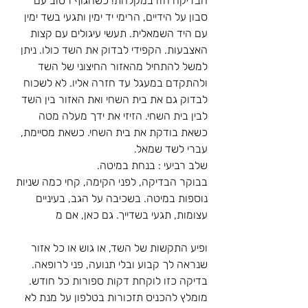
הבדיקה הזו במקלחת! כשהגוף רטוב עם 
סבון על הידיים, הרימי יד ימין ותגעי בשד ימין 
עם היד השמאלית. תעשי עיגולים עם קצות 
האצבעות. הקפידי לבדוק את השד כולו. ניתן 
למשל להתחיל מהאזור החיצוני של השד 
ולהתקדם במעגל עד חזרה אליו. לא לשכוח 
לבדוק גם את בית השחי ואת האזור בין השד 
לבין בית השחי. הזיזי את ידך מעלה מטה 
כשאת בודקת את בית השחי. כשאת מסיימת, 
עברי לשד שמאל. 
שלב רביעי : בנחת במיטה.
בבוקר הבדיקה, לפני הקימה, קחי כמה שניות 
נוספות במיטה. בשכיבה על הגב, בעיניים 
עצומות, תגעי בשדייך. גם כאן, אם מ
ופיע התקשות של השד, או גוש או כל אזור 
שנראה לך קבוע ובלי תנועה, פני לרופאה. 
בדיקה כזו לוקחת דקות ספורות כל חודש. 
מומלץ להכניס תזכורות בטלפון על מנת לא 