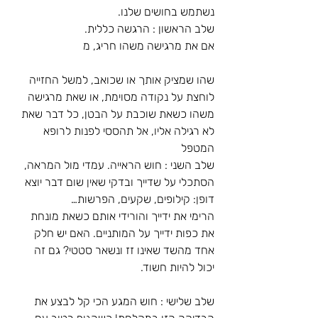
נשתמש בחושים שלנו. 
שלב הראשון : הרגשה כללית.
אם את מרגישה משהו חריג, מ
שהו שמציק אותך או שכואב, למשל החזייה 
לוחצת על נקודה מסוימת, או שאת מרגישה 
משהו כשאת שוכבת על הבטן, כל דבר שאת 
לא רגילה אליו, אל תהססי לפנות לרופא 
המטפל
שלב השני : חוש הראייה. עמדי מול המראה, 
הסתכלי על שדייך ובדקי שאין שום דבר יוצא 
דופן: קילופים, שקעים, הפרשות…
הרימי את ידייך והורידי אותם כשאת מונחת 
את כפות ידייך על המותניים. האם יש חלק 
אחד מהשד שאינו זז ונשאר סטטי? גם זה 
יכול להיות חשוד.
שלב שלישי : חוש המגע הכי קל לבצע את 