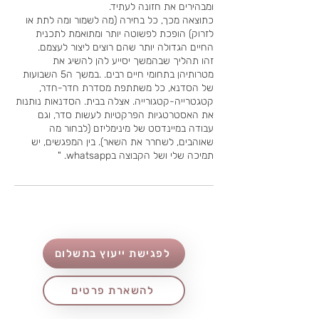
כתוצאה מכך, כל בחירה (מה לשמור ומה לתת או
לזרוק) הופכת לפשוטה יותר ומתואמת לתכנית
זהו תהליך שבהמשך יסייע להן להשיג את
מטרותיהן בתחומי חיים רבים. .במשך ה5 השבועות
של הסדנא, כל משתתפת מסדרת חדר-חדר,
קטגטרייה-קטגורייה. אצלה בבית. הסדנאות נותנות
את האסטרטגיות הפרקטיות לעשות סדר, וגם
עבודה במיינדסט של מינימליזם (לבחור מה
שאוהבים, לשחרר את השאר). בין המפגשים, יש
תמיכה שלי ושל הקבוצה בwhatsapp. "
לפגישת ייעוץ בתשלום
להשארת פרטים